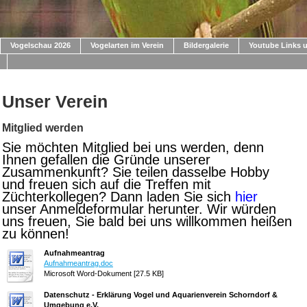
Vogelschau 2026
Vogelarten im Verein
Bildergalerie
Youtube Links 
Unser Verein
Mitglied werden
Sie möchten Mitglied bei uns werden, denn
Ihnen gefallen die Gründe unserer
Zusammenkunft? Sie teilen dasselbe Hobby
und freuen sich auf die Treffen mit
Züchterkollegen? Dann laden Sie sich
hier
unser Anmeldeformular herunter. Wir würden
uns freuen, Sie bald bei uns willkommen heißen
zu können!
Aufnahmeantrag
Aufnahmeantrag.doc
Microsoft Word-Dokument [27.5 KB]
Datenschutz - Erklärung Vogel und Aquarienverein Schorndorf &
Umgebung e.V.